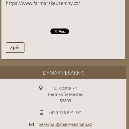
https://www.farmarskeuzeniny.cz/
Zpět
DYMÁK PEKÁRNA
5. května 74
Heřmanův Městec
53803
+420 776 591 731
pekarna.
dymak@se
znam.cz