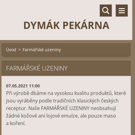
DYMÁK PEKÁRNA
Úvod
>
Farmářské uzeniny
FARMÁŘSKÉ UZENINY
07.05.2021 11:00
Při výrobě dbáme na vysokou kvalitu produktů, které
jsou vyráběny podle tradičních klasických českých
receptur.
Naše FARMÁŘSKÉ UZENINY neobsahují
žádné kožové ani lojové emulze, ale pouze maso
a koření.